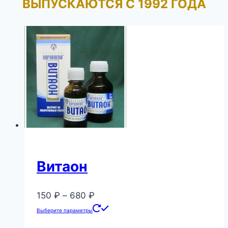
ВЫПУСКАЮТСЯ С 1992 ГОДА
Витаон
Диапазон
150
₽
–
680
₽
цен:
Этот
Выберите параметры
150 ₽
товар