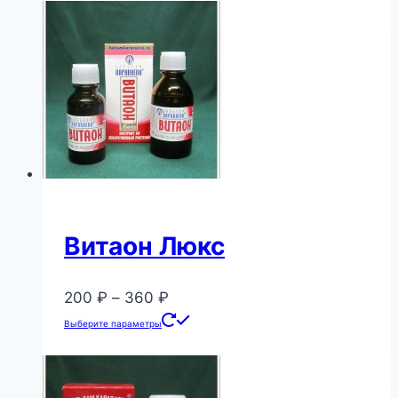
–
имеет
680 ₽
несколько
вариаций.
Опции
можно
выбрать
на
странице
товара.
Витаон Люкс
Диапазон
200
₽
–
360
₽
цен:
Этот
Выберите параметры
200 ₽
товар
–
имеет
360 ₽
несколько