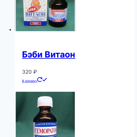
Бэби Витаон
320
₽
В корзину