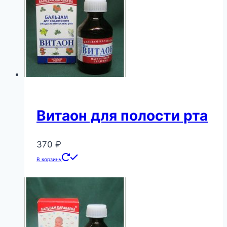
вариаций.
Опции
можно
выбрать
на
странице
товара.
Витаон для полости рта
370
₽
В корзину