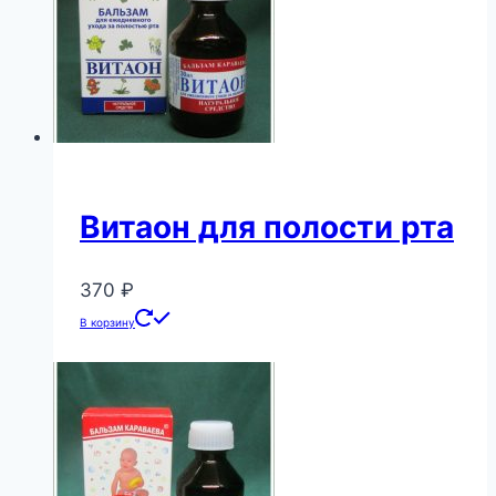
Опции
можно
выбрать
на
странице
товара.
Витаон для полости рта
370
₽
В корзину