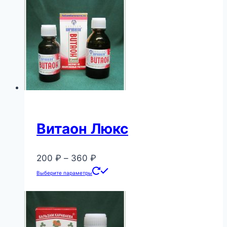
680 ₽
несколько
вариаций.
Опции
можно
выбрать
на
странице
товара.
Витаон Люкс
Диапазон
200
₽
–
360
₽
цен:
Этот
Выберите параметры
200 ₽
товар
–
имеет
360 ₽
несколько
вариаций.