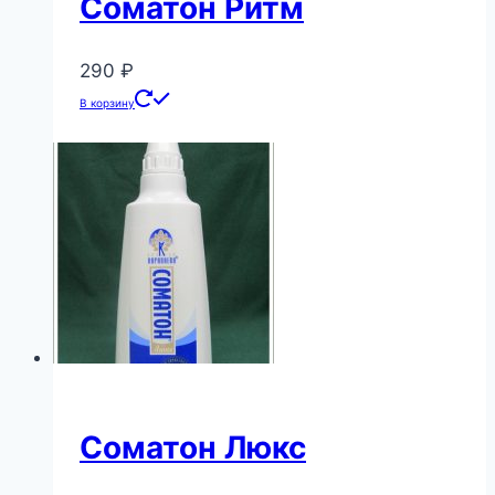
Соматон Ритм
290
₽
В корзину
Соматон Люкс