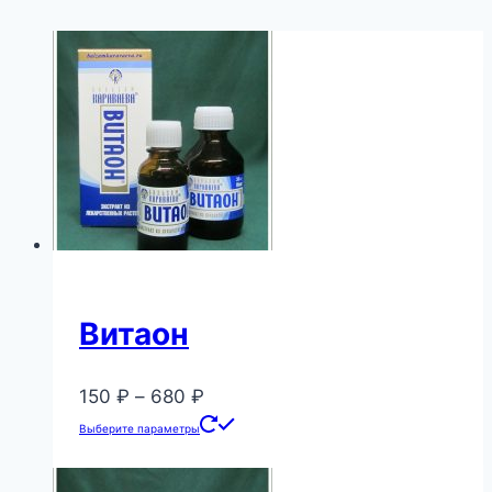
Витаон
Диапазон
150
₽
–
680
₽
цен:
Этот
Выберите параметры
150 ₽
товар
–
имеет