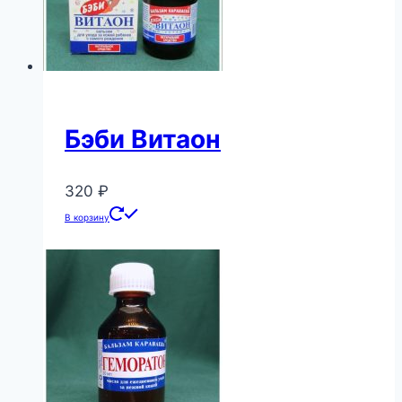
Бэби Витаон
320
₽
В корзину